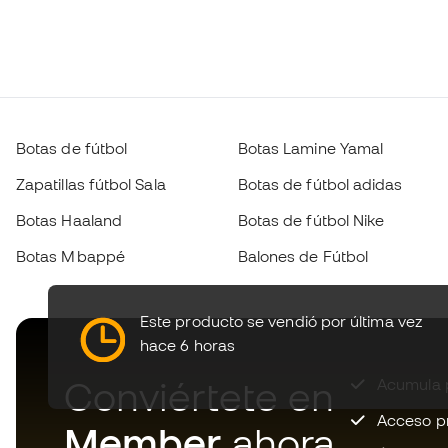
Botas de fútbol
Botas Lamine Yamal
Zapatillas fútbol Sala
Botas de fútbol adidas
Botas Haaland
Botas de fútbol Nike
Botas Mbappé
Balones de Fútbol
Este producto se vendió por última vez
hace 6 horas
Conviértete en
Acumula p
Acceso pri
Member
ahora