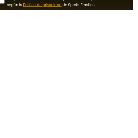
según la
Política de privacidad
de Sports Emotion.
ion
#BeTheBest
member
En Sports Emotion fomentamos una cultura
de vida deportiva orientada a lograr la
nosotros
felicidad completa del deportista, gracias
al ecosistema creado por la
generales de
especialización de cada una de las
marcas que forman parte del grupo.
ookies
Ver todas las tiendas
rivacidad
Basketball Emotion
Running Emotion