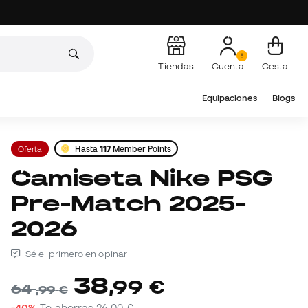
Tiendas
Cuenta
Cesta
Equipaciones
Blogs
Oferta
Hasta
117
Member Points
Camiseta Nike PSG
Pre-Match 2025-
2026
Sé el primero en opinar
38
,
99
€
64
,
99
€
-40%
Te ahorras
26,00 €