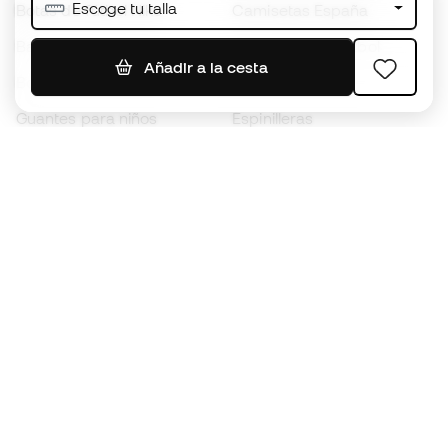
Escoge tu talla
Botas de fútbol Nike
Camisetas España
Balones de Fútbol
Camisetas de fútbol
Añadir a la cesta
Botas para niños
Chubasqueros
Guantes para niños
Espinilleras
Zapatillas para niños
Ropa de portero
Ropa para niños
Black Friday
Guantes de portero
Conviértete en
Member
ahora
Acumula puntos y ahorra en tus compras
Acceso prioritario a productos exclusivos