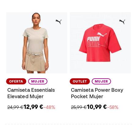
OFERTA
MUJER
OUTLET
MUJER
Camiseta Essentials
Camiseta Power Boxy
Elevated Mujer
Pocket Mujer
12,99 €
10,99 €
24,99 €
−48%
25,99 €
−58%