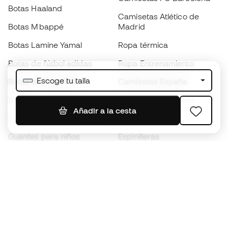
Botas Haaland
Camisetas Atlético de
Botas Mbappé
Madrid
Botas Lamine Yamal
Ropa térmica
Botas de fútbol adidas
Ropa Entrenamiento
Escoge tu talla
Botas de fútbol Nike
Camisetas España
Balones de Fútbol
Camisetas de fútbol
Añadir a la cesta
Botas para niños
Chubasqueros
Guantes para niños
Espinilleras
Zapatillas para niños
Ropa de portero
Ropa para niños
Black Friday
Guantes de portero