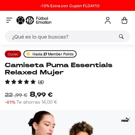
-10% Extra con Cupón FLDAY10
Outlet
Hasta
27
Member Points
Camiseta Puma Essentials
Relaxed Mujer
(
4
)
8
,
99
€
22
,
99
€
-61%
Te ahorras
14,00 €