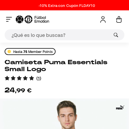
-10% Extra con Cupón FLDAY10
Hasta
75
Member Points
Camiseta Puma Essentials
Small Logo
(
1
)
24
,
99
€