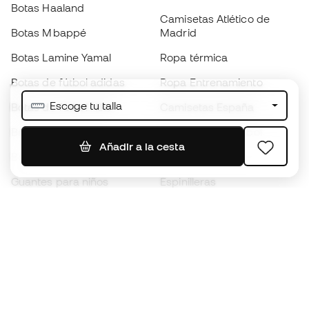
Botas Haaland
Camisetas Atlético de
Botas Mbappé
Madrid
Botas Lamine Yamal
Ropa térmica
Botas de fútbol adidas
Ropa Entrenamiento
Escoge tu talla
Botas de fútbol Nike
Camisetas España
Balones de Fútbol
Camisetas de fútbol
Añadir a la cesta
Botas para niños
Chubasqueros
Guantes para niños
Espinilleras
Zapatillas para niños
Ropa de portero
Ropa para niños
Black Friday
Guantes de portero