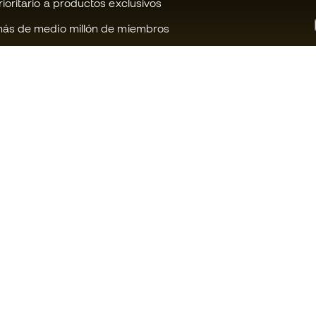
oritario a productos exclusivos
ás de medio millón de miembros
¿Te ayudamos?
Fútbol Emot
Atención al cliente
Comunidad 
Cambios y devoluciones
Trabaja con 
Guia de material de fútbol
Condiciones 
contratación
Equivalencia de tallas de botas
Política de c
Compliance
Politica de p
Canal de denuncias
Aviso legal
Webs internacionales de Fútbol