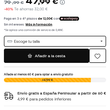
47
,
99
€
79
,
99
€
-40%
Te ahorras
32,00 €
Escoge tu talla
Añadir a la cesta
Añade al menos
60 €
para optar a envío gratuito
0,00 €
+47,99 €
Envío gratis a España Peninsular a partir de 60 €
4,99 € para pedidos inferiores