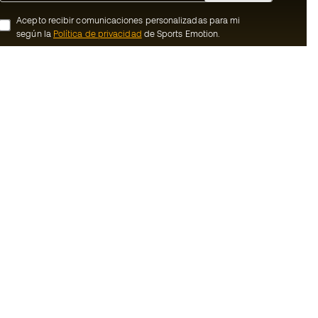
Acepto recibir comunicaciones personalizadas para mi
según la
Política de privacidad
de Sports Emotion.
ion
#BeTheBest
member
En Sports Emotion fomentamos una cultura
de vida deportiva orientada a lograr la
nosotros
felicidad completa del deportista, gracias
al ecosistema creado por la
generales de
especialización de cada una de las
marcas que forman parte del grupo.
ookies
Ver todas las tiendas
rivacidad
Basketball Emotion
Running Emotion