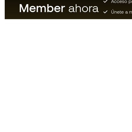
Acceso pri
Member
ahora
Únete a m
Descarga ahora la app de los
locos por el material de fútbol y
disfruta de compras más
rápidas y cómodas.