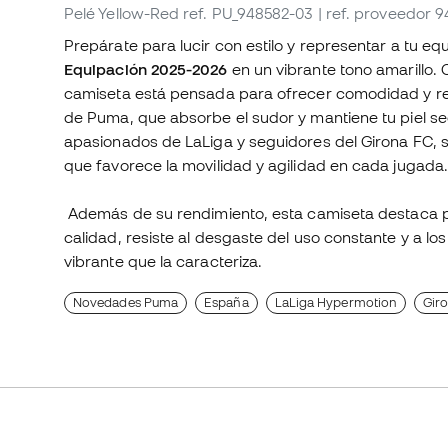
Pelé Yellow-Red
ref. PU_948582-03
| ref. proveedor 
Prepárate para lucir con estilo y representar a tu eq
Equipación 2025-2026
en un vibrante tono amarillo.
camiseta está pensada para ofrecer comodidad y ren
de Puma, que absorbe el sudor y mantiene tu piel sec
apasionados de LaLiga y seguidores del Girona FC, 
que favorece la movilidad y agilidad en cada jugada
Además de su rendimiento, esta camiseta destaca po
calidad, resiste al desgaste del uso constante y a lo
vibrante que la caracteriza.
Novedades Puma
España
LaLiga Hypermotion
Gir