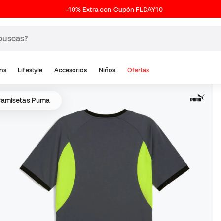
-10% Extra con Cupón FLDAY10
ns
Lifestyle
Accesorios
Niños
Ofertas
amisetas Puma