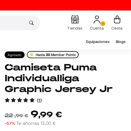
Tiendas
Cuenta
Cesta
Equipaciones
Blogs
Agotado
Hasta
30
Member Points
Camiseta Puma
Individualliga
Graphic Jersey Jr
(
1
)
9
,
99
€
22
,
99
€
-57%
Te ahorras
13,00 €