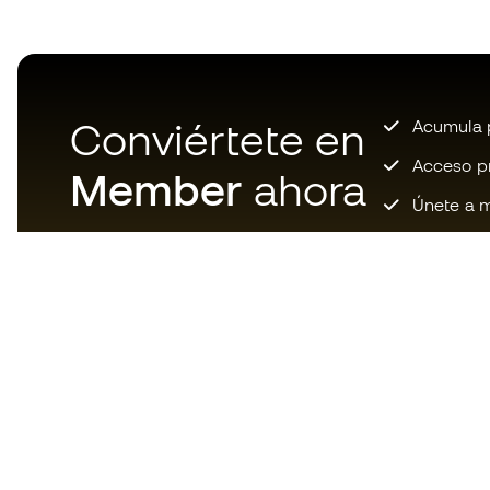
Conviértete en
Acumula p
Acceso pri
Member
ahora
Únete a m
Descarga ahora la app de los
locos por el material de fútbol y
disfruta de compras más
rápidas y cómodas.