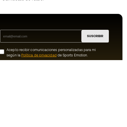
SUSCRIBIR
Acepto recibir comunicaciones personalizadas para mi
según la
Política de privacidad
de Sports Emotion.
ion
#BeTheBest
member
En Sports Emotion fomentamos una cultura
de vida deportiva orientada a lograr la
nosotros
felicidad completa del deportista, gracias
al ecosistema creado por la
generales de
especialización de cada una de las