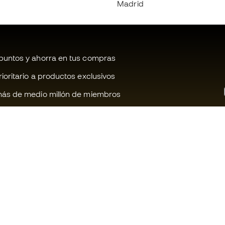
Madrid
untos y ahorra en tus compras
oritario a productos exclusivos
ás de medio millón de miembros
¿Te ayudamos?
Fútbol Emot
Atención al cliente
Comunidad 
Cambios y devoluciones
Trabaja con 
Guia de material de fútbol
Condiciones 