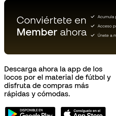
Este producto se vendió por última vez
hace 7 horas
Conviértete en
Acumula p
Acceso pri
Member
ahora
Únete a m
Descarga ahora la app de los
locos por el material de fútbol y
disfruta de compras más
rápidas y cómodas.