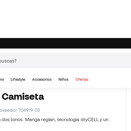
Valoraciones
a Camiseta
proveedor 704919-03
dos tonos. Manga reglan, tecnología dryCELL y un