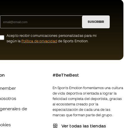
SUSCRIBIR
Acepto recibir comunicaciones personalizadas para mi
según la
Política de privacidad
de Sports Emotion.
ion
#BeTheBest
member
En Sports Emotion fomentamos una cultura
de vida deportiva orientada a lograr la
nosotros
felicidad completa del deportista, gracias
al ecosistema creado por la
generales de
especialización de cada una de las
marcas que forman parte del grupo.
ookies
Ver todas las tiendas