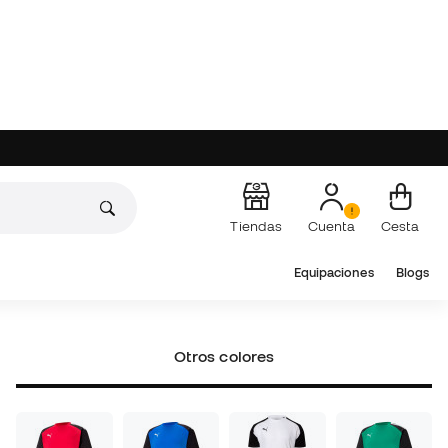
Escoge tu talla
Añadir a la cesta
Personalízalo a tu gusto
Añadir
Desde solo 2,99 €
Añade al menos
60 €
para optar a envío gratuito
0,00 €
+25,99 €
Otros colores