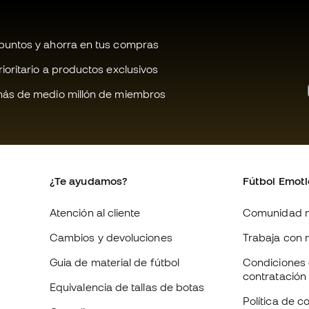
untos y ahorra en tus compras
oritario a productos exclusivos
ás de medio millón de miembros
¿Te ayudamos?
Fútbol Emot
Atención al cliente
Comunidad 
Cambios y devoluciones
Trabaja con 
Guia de material de fútbol
Condiciones 
contratación
Equivalencia de tallas de botas
Política de c