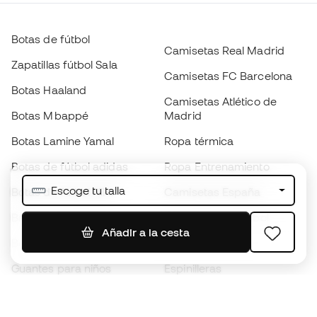
Botas de fútbol
Camisetas Real Madrid
Zapatillas fútbol Sala
Camisetas FC Barcelona
Botas Haaland
Camisetas Atlético de
Botas Mbappé
Madrid
Botas Lamine Yamal
Ropa térmica
Botas de fútbol adidas
Ropa Entrenamiento
Escoge tu talla
Botas de fútbol Nike
Camisetas España
Balones de Fútbol
Camisetas de fútbol
Añadir a la cesta
Botas para niños
Chubasqueros
Guantes para niños
Espinilleras
Zapatillas para niños
Ropa de portero