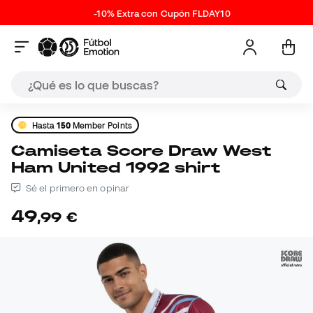
-10% Extra con Cupón FLDAY10
Hasta
150
Member Points
Camiseta Score Draw West
Ham United 1992 shirt
Sé el primero en opinar
49
,
99
€