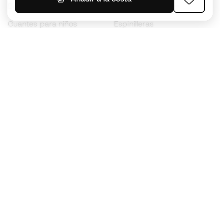
Botas para niños
Chubasqueros
Guantes para niños
Espinilleras
Zapatillas para niños
Ropa de portero
Ropa para niños
Black Friday
Guantes de portero
Conviértete en
Member
ahora
Acumula puntos y ahorra en tus compras
Acceso prioritario a productos exclusivos
Únete a más de medio millón de miembros