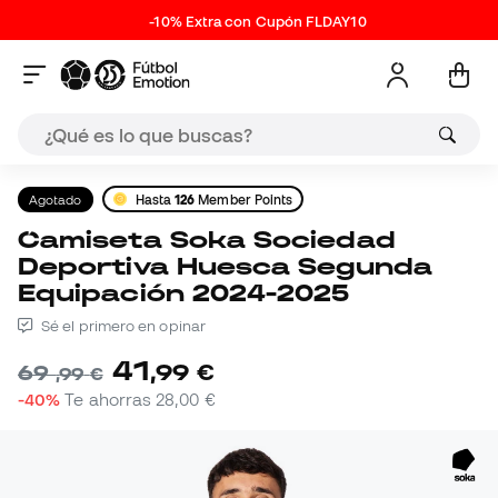
-10% Extra con Cupón FLDAY10
Agotado
Hasta
126
Member Points
Camiseta Soka Sociedad
Deportiva Huesca Segunda
Equipación 2024-2025
Sé el primero en opinar
41
,
99
€
69
,
99
€
-40%
Te ahorras
28,00 €