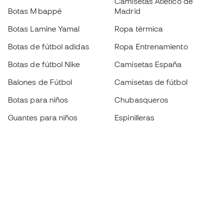
Camisetas Atlético de
Botas Mbappé
Madrid
Botas Lamine Yamal
Ropa térmica
Botas de fútbol adidas
Ropa Entrenamiento
Botas de fútbol Nike
Camisetas España
Balones de Fútbol
Camisetas de fútbol
Botas para niños
Chubasqueros
Guantes para niños
Espinilleras
Zapatillas para niños
Ropa de portero
Ropa para niños
Black Friday
Guantes de portero
Conviértete en