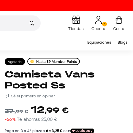
Tiendas
Cuenta
Cesta
Equipaciones
Blogs
Agotado
Hasta
39
Member Points
Camiseta Vans
Posted Ss
Sé el primero en opinar
12
,
99
€
37
,
99
€
-66%
Te ahorras
25,00 €