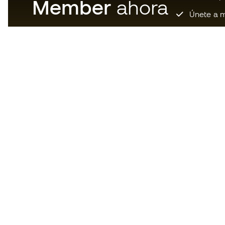
Member
ahora
Únete a m
Descarga ahora la app de los
locos por el material de fútbol y
disfruta de compras más
rápidas y cómodas.