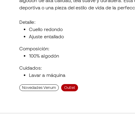
algodón de alta calidad, tela suave y duradera. Est
deportiva o una pieza del estilo de vida de la perfecc
Detalle:
Cuello redondo
Ajuste entallado
Composición:
100% algodón
Cuidados:
Lavar a máquina
Novedades Venum
Outlet