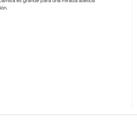
a camisa es grande para una mirada atlética
ión.