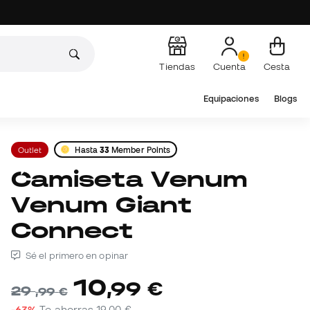
Tiendas
Cuenta
Cesta
Equipaciones
Blogs
Outlet
Hasta
33
Member Points
Camiseta Venum
Venum Giant
Connect
Sé el primero en opinar
10
,
99
€
29
,
99
€
-63%
Te ahorras
19,00 €