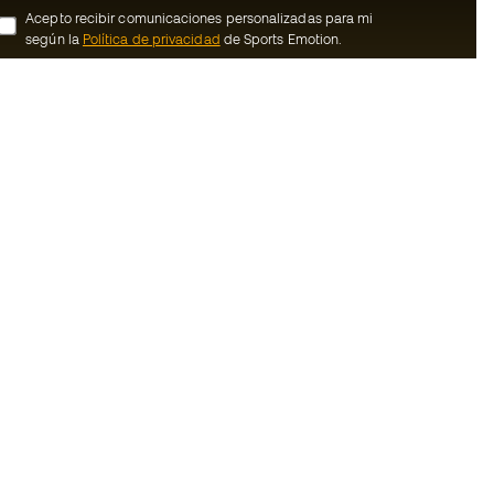
Acepto recibir comunicaciones personalizadas para mi
según la
Política de privacidad
de Sports Emotion.
ion
#BeTheBest
member
En Sports Emotion fomentamos una cultura
de vida deportiva orientada a lograr la
nosotros
felicidad completa del deportista, gracias
al ecosistema creado por la
generales de
especialización de cada una de las
marcas que forman parte del grupo.
ookies
Ver todas las tiendas
rivacidad
Basketball Emotion
Running Emotion