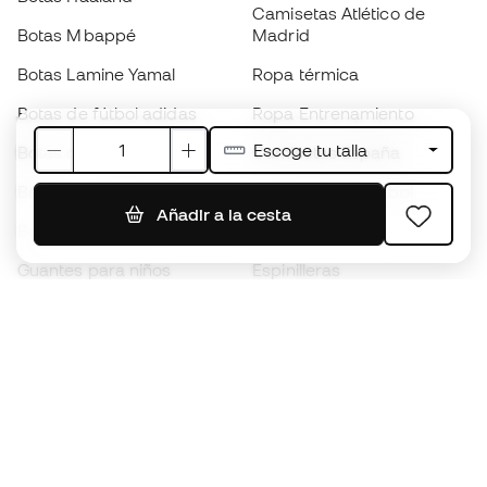
Camisetas Atlético de
Botas Mbappé
Madrid
Botas Lamine Yamal
Ropa térmica
Botas de fútbol adidas
Ropa Entrenamiento
Escoge tu talla
Botas de fútbol Nike
Camisetas España
Balones de Fútbol
Camisetas de fútbol
Añadir a la cesta
Botas para niños
Chubasqueros
Guantes para niños
Espinilleras
Zapatillas para niños
Ropa de portero
Ropa para niños
Black Friday
Guantes de portero
Conviértete en