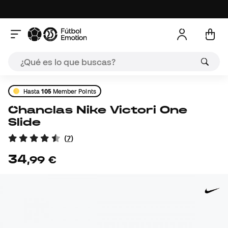
Hasta
105
Member Points
Chanclas Nike Victori One
Slide
(
7
)
34
,
99
€