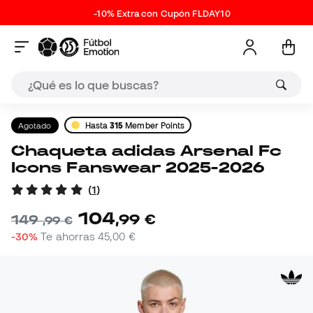
-10% Extra con Cupón FLDAY10
Agotado
Hasta
315
Member Points
Chaqueta adidas Arsenal Fc
Icons Fanswear 2025-2026
(
1
)
104
,
99
€
149
,
99
€
-30%
Te ahorras
45,00 €