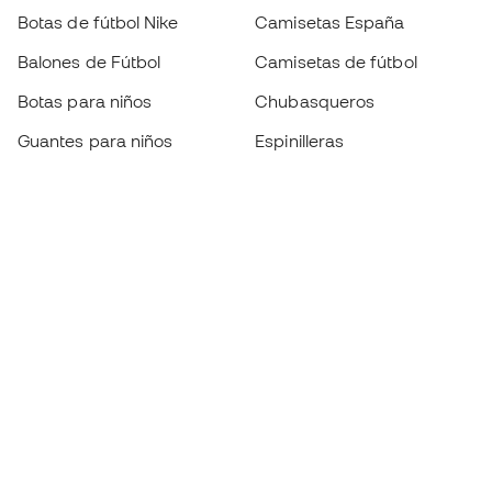
Botas de fútbol Nike
Camisetas España
Balones de Fútbol
Camisetas de fútbol
Botas para niños
Chubasqueros
Guantes para niños
Espinilleras
Zapatillas para niños
Ropa de portero
Ropa para niños
Black Friday
Guantes de portero
Conviértete en
Member
ahora
Acumula puntos y ahorra en tus compras
Acceso prioritario a productos exclusivos