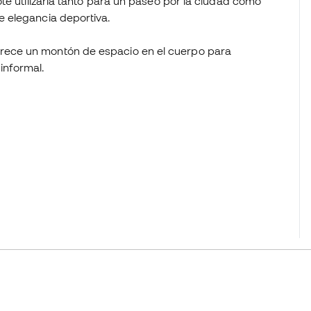
te utilizarla tanto para un paseo por la ciudad como
e elegancia deportiva.
frece un montón de espacio en el cuerpo para
informal.