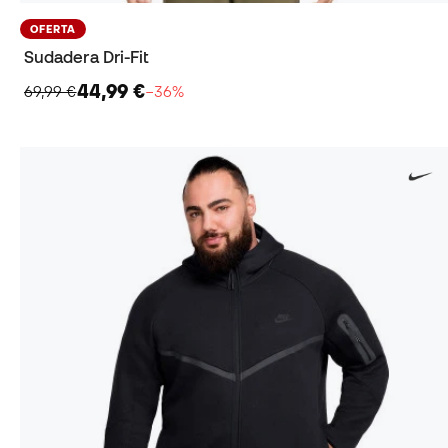
OFERTA
Sudadera Dri-Fit
44,99 €
69,99 €
−36%