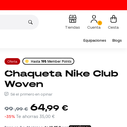
Tiendas
Cuenta
Cesta
Equipaciones
Blogs
Oferta
Hasta
195
Member Points
Chaqueta Nike Club
Woven
Sé el primero en opinar
64
,
99
€
99
,
99
€
-35%
Te ahorras
35,00 €