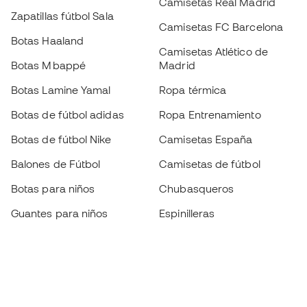
Camisetas Real Madrid
Zapatillas fútbol Sala
Camisetas FC Barcelona
Botas Haaland
Camisetas Atlético de
Botas Mbappé
Madrid
Botas Lamine Yamal
Ropa térmica
Botas de fútbol adidas
Ropa Entrenamiento
Botas de fútbol Nike
Camisetas España
Balones de Fútbol
Camisetas de fútbol
Botas para niños
Chubasqueros
Guantes para niños
Espinilleras
Zapatillas para niños
Ropa de portero
Ropa para niños
Black Friday
Guantes de portero