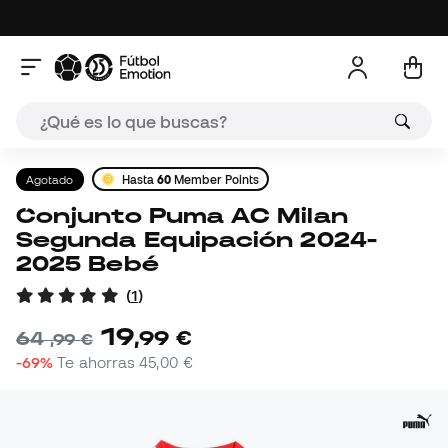
Agotado
Hasta
60
Member Points
Conjunto Puma AC Milan
Segunda Equipación 2024-
2025 Bebé
(
1
)
19
,
99
€
64
,
99
€
-69%
Te ahorras
45,00 €