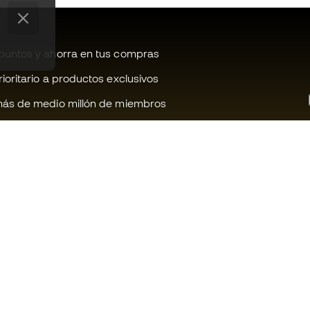
untos y ahorra en tus compras
oritario a productos exclusivos
ás de medio millón de miembros
¿Te ayudamos?
Fútbol Emot
Atención al cliente
Comunidad 
Cambios y devoluciones
Trabaja con 
Guia de material de fútbol
Condiciones 
contratación
Equivalencia de tallas de botas