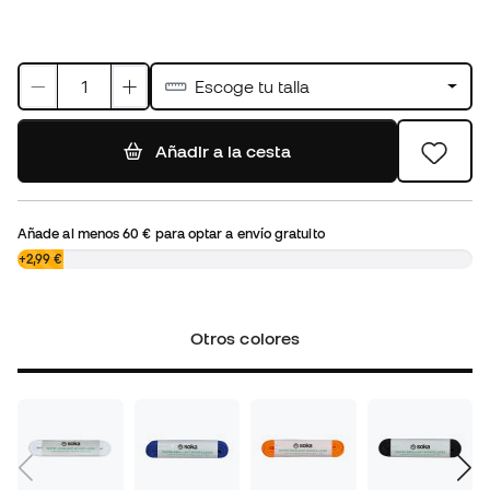
Escoge tu talla
Añadir a la cesta
Añade al menos
60 €
para optar a envío gratuito
0,00 €
+2,99 €
Otros colores