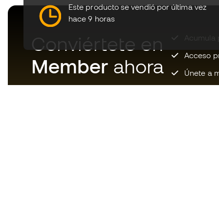
Este producto se vendió por última vez
hace 9 horas
Conviértete en
Acumula p
Acceso pri
Member
ahora
Únete a m
Descarga ahora la app de los
locos por el material de fútbol y
disfruta de compras más
rápidas y cómodas.