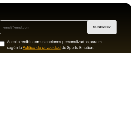
SUSCRIBIR
Acepto recibir comunicaciones personalizadas para mi
según la
Política de privacidad
de Sports Emotion.
ion
#BeTheBest
member
En Sports Emotion fomentamos una cultura
de vida deportiva orientada a lograr la
nosotros
felicidad completa del deportista, gracias
al ecosistema creado por la
generales de
especialización de cada una de las
marcas que forman parte del grupo.