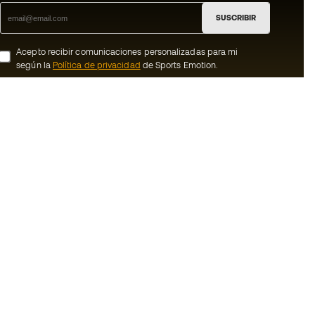
SUSCRIBIR
Acepto recibir comunicaciones personalizadas para mi
según la
Política de privacidad
de Sports Emotion.
ion
#BeTheBest
member
En Sports Emotion fomentamos una cultura
de vida deportiva orientada a lograr la
nosotros
felicidad completa del deportista, gracias
al ecosistema creado por la
generales de
especialización de cada una de las
marcas que forman parte del grupo.
ookies
Ver todas las tiendas
rivacidad
Basketball Emotion