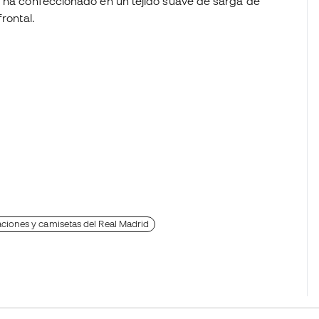
e ha confeccionado en un tejido suave de sarga de
rontal.
ciones y camisetas del Real Madrid