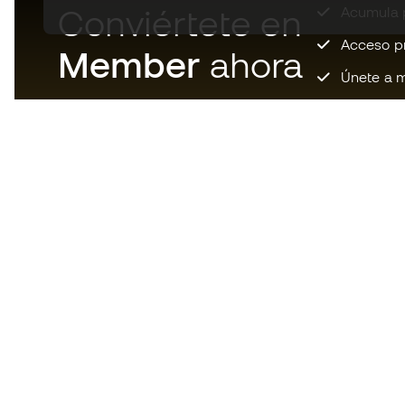
Conviértete en
Acumula p
Acceso pri
Member
ahora
Únete a m
Descarga ahora la app de los
locos por el material de fútbol y
disfruta de compras más
rápidas y cómodas.