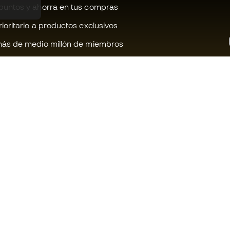
untos y ahorra en tus compras
oritario a productos exclusivos
ás de medio millón de miembros
¿Te ayudamos?
Fútbol Emot
Atención al cliente
Comunidad 
Cambios y devoluciones
Trabaja con 
Guia de material de fútbol
Condiciones 
contratación
Equivalencia de tallas de botas
Política de c
Compliance
Politica de p
Canal de denuncias