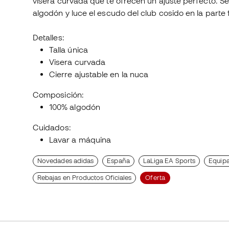
visera curvada que te ofrecen un ajuste perfecto. S
algodón y luce el escudo del club cosido en la parte f
Detalles:
Talla única
Visera curvada
Cierre ajustable en la nuca
Composición:
100% algodón
Cuidados:
Lavar a máquina
Novedades adidas
España
LaLiga EA Sports
Equipa
Rebajas en Productos Oficiales
Oferta