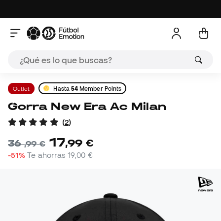
Outlet
Hasta
54
Member Points
Gorra New Era Ac Milan
(
2
)
17
,
99
€
36
,
99
€
-51%
Te ahorras
19,00 €