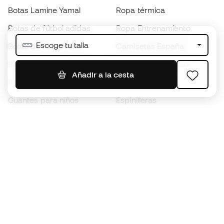
Botas Lamine Yamal
Ropa térmica
Botas de fútbol adidas
Ropa Entrenamiento
Escoge tu talla
Botas de fútbol Nike
Camisetas España
Balones de Fútbol
Camisetas de fútbol
Añadir a la cesta
Botas para niños
Chubasqueros
Guantes para niños
Espinilleras
Zapatillas para niños
Ropa de portero
Ropa para niños
Black Friday
Guantes de portero
Conviértete en
Member
ahora