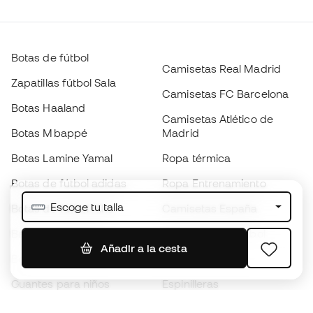
Botas de fútbol
Camisetas Real Madrid
Zapatillas fútbol Sala
Camisetas FC Barcelona
Botas Haaland
Camisetas Atlético de
Botas Mbappé
Madrid
Botas Lamine Yamal
Ropa térmica
Botas de fútbol adidas
Ropa Entrenamiento
Escoge tu talla
Botas de fútbol Nike
Camisetas España
Balones de Fútbol
Camisetas de fútbol
Añadir a la cesta
Botas para niños
Chubasqueros
Guantes para niños
Espinilleras
Zapatillas para niños
Ropa de portero