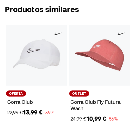
Productos similares
OFERTA
OUTLET
Gorra Club
Gorra Club Fly Futura
Wash
13,99 €
22,99 €
−39%
10,99 €
24,99 €
−56%