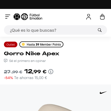
Outlet
Hasta
39
Member Points
Gorro Nike Apex
Sé el primero en opinar
12
,
99
€
27
,
99
€
-54%
Te ahorras
15,00 €