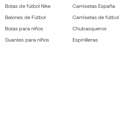
Botas de fútbol Nike
Camisetas España
Balones de Fútbol
Camisetas de fútbol
Botas para niños
Chubasqueros
Guantes para niños
Espinilleras
Zapatillas para niños
Ropa de portero
Ropa para niños
Black Friday
Guantes de portero
Conviértete en
Member
ahora
Acumula puntos y ahorra en tus compras
Acceso prioritario a productos exclusivos