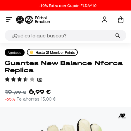
-10% Extra con Cupón FLDAY10
Agotado
Hasta
21
Member Points
Guantes New Balance Nforca
Replica
(
8
)
6
,
99
€
19
,
99
€
-65%
Te ahorras
13,00 €