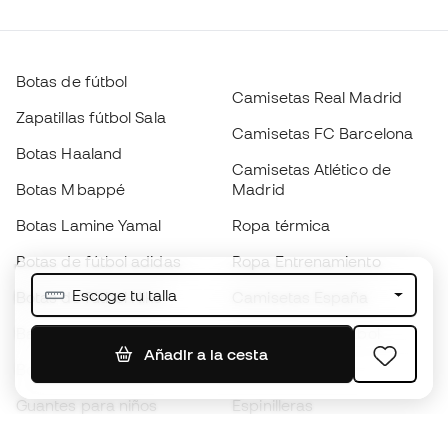
Botas de fútbol
Camisetas Real Madrid
Zapatillas fútbol Sala
Camisetas FC Barcelona
Botas Haaland
Camisetas Atlético de
Botas Mbappé
Madrid
Botas Lamine Yamal
Ropa térmica
Botas de fútbol adidas
Ropa Entrenamiento
Escoge tu talla
Botas de fútbol Nike
Camisetas España
Balones de Fútbol
Camisetas de fútbol
Añadir a la cesta
Botas para niños
Chubasqueros
Guantes para niños
Espinilleras
Zapatillas para niños
Ropa de portero