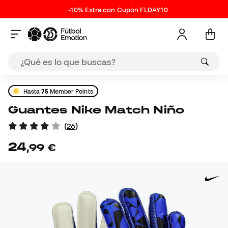
-10% Extra con Cupón FLDAY10
Hasta
75
Member Points
Guantes Nike Match Niño
(
26
)
24
,
99
€