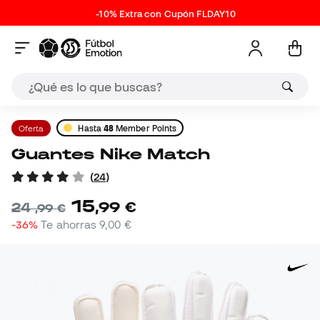
-10% Extra con Cupón FLDAY10
Oferta
Hasta
48
Member Points
Guantes Nike Match
(
24
)
15
,
99
€
24
,
99
€
-36%
Te ahorras
9,00 €