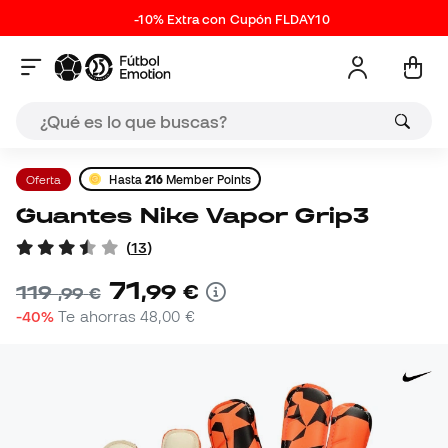
-10% Extra con Cupón FLDAY10
Oferta
Hasta
216
Member Points
Guantes Nike Vapor Grip3
(
13
)
71
,
99
€
119
,
99
€
-40%
Te ahorras
48,00 €