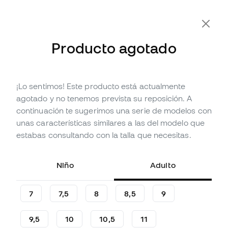
-10% Extra con Cupón FLDAY10
Producto agotado
¡Lo sentimos! Este producto está actualmente
Agotado
Hasta
27
Member Points
agotado y no tenemos prevista su reposición. A
Guantes Puma Ultra Play Flat
continuación te sugerimos una serie de modelos con
Niño
unas características similares a las del modelo que
estabas consultando con la talla que necesitas.
(
5
)
8
,
99
€
21
,
99
€
Niño
Adulto
-59%
Te ahorras
13,00 €
7
7,5
8
8,5
9
9,5
10
10,5
11