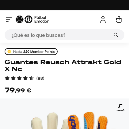
Hasta
240
Member Points
Guantes Reusch Attrakt Gold
X Nc
(
88
)
79
,
99
€