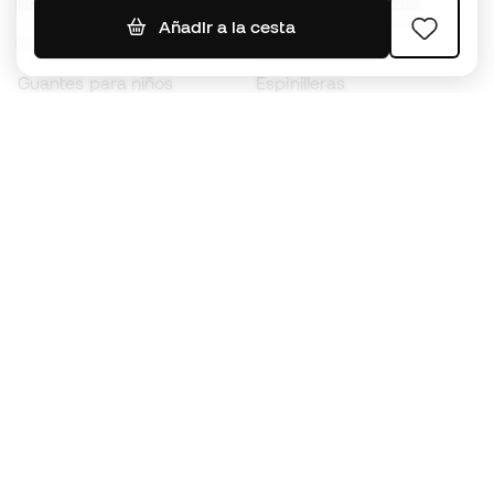
Balones de Fútbol
Camisetas de fútbol
Añadir a la cesta
Botas para niños
Chubasqueros
Guantes para niños
Espinilleras
Zapatillas para niños
Ropa de portero
Ropa para niños
Black Friday
Guantes de portero
Conviértete en
Member
ahora
Acumula puntos y ahorra en tus compras
Acceso prioritario a productos exclusivos
Únete a más de medio millón de miembros