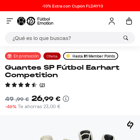
-10% Extra con Cupón FLDAY10
En promoción
Oferta
Hasta
81
Member Points
Guantes SP Fútbol Earhart
Competition
(
2
)
26
,
99
€
49
,
99
€
-46%
Te ahorras
23,00 €