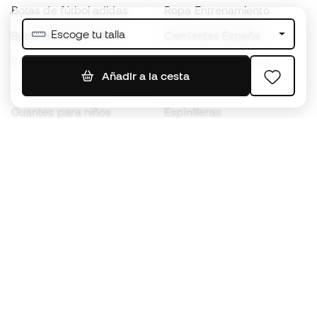
Botas de fútbol adidas
Ropa Entrenamiento
Escoge tu talla
Botas de fútbol Nike
Camisetas España
Balones de Fútbol
Camisetas de fútbol
Añadir a la cesta
Botas para niños
Chubasqueros
Guantes para niños
Espinilleras
Zapatillas para niños
Ropa de portero
Ropa para niños
Black Friday
Guantes de portero
Conviértete en
Member
ahora
Acumula puntos y ahorra en tus compras