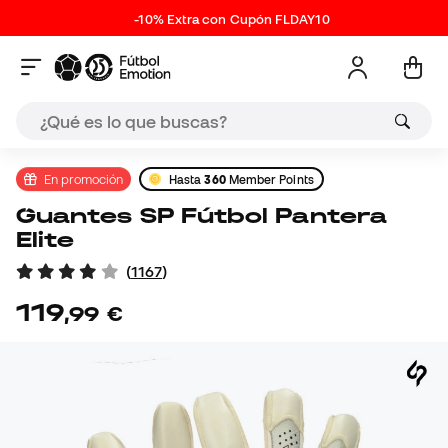
-10% Extra con Cupón FLDAY10
En promoción
Hasta
360
Member Points
Guantes SP Fútbol Pantera
Elite
(
1167
)
119
,
99
€