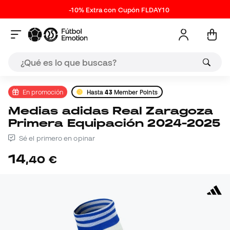
-10% Extra con Cupón FLDAY10
En promoción
Hasta
43
Member Points
Medias adidas Real Zaragoza
Primera Equipación 2024-2025
Sé el primero en opinar
14
,
40
€