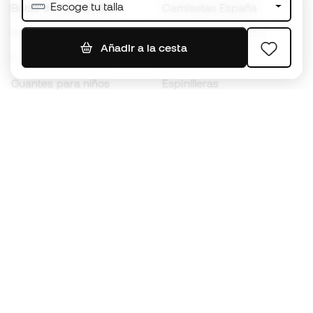
Escoge tu talla
Botas de fútbol Nike
Camisetas España
Balones de Fútbol
Camisetas de fútbol
Añadir a la cesta
Botas para niños
Chubasqueros
Guantes para niños
Espinilleras
Zapatillas para niños
Ropa de portero
Ropa para niños
Black Friday
Guantes de portero
Conviértete en
Member
ahora
Acumula puntos y ahorra en tus compras
Acceso prioritario a productos exclusivos