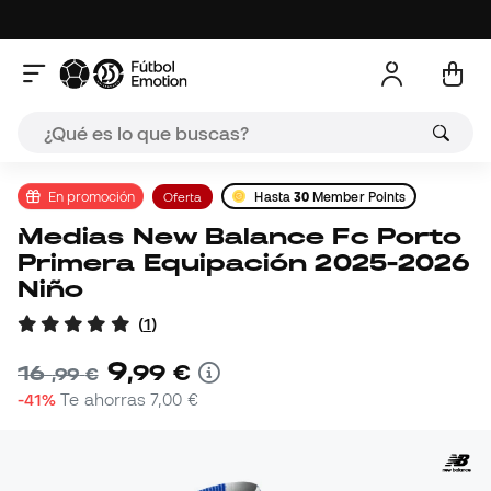
En promoción
Oferta
Hasta
30
Member Points
Medias New Balance Fc Porto
Primera Equipación 2025-2026
Niño
(
1
)
9
,
99
€
16
,
99
€
-41%
Te ahorras
7,00 €