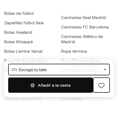
Botas de fútbol
Camisetas Real Madrid
Zapatillas fútbol Sala
Camisetas FC Barcelona
Botas Haaland
Camisetas Atlético de
Botas Mbappé
Madrid
Botas Lamine Yamal
Ropa térmica
Botas de fútbol adidas
Ropa Entrenamiento
Escoge tu talla
Botas de fútbol Nike
Camisetas España
Balones de Fútbol
Camisetas de fútbol
Añadir a la cesta
Botas para niños
Chubasqueros
Guantes para niños
Espinilleras
Zapatillas para niños
Ropa de portero
Ropa para niños
Black Friday