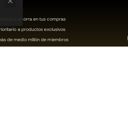
untos y ahorra en tus compras
oritario a productos exclusivos
ás de medio millón de miembros
¿Te ayudamos?
Fútbol Emot
Atención al cliente
Comunidad 
Cambios y devoluciones
Trabaja con 
Guia de material de fútbol
Condiciones 
contratación
Equivalencia de tallas de botas
Política de c