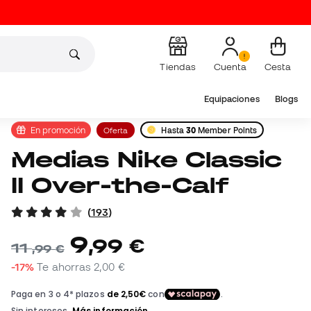
Tiendas
Cuenta
Cesta
Equipaciones
Blogs
En promoción
Oferta
Hasta
30
Member Points
Medias Nike Classic
II Over-the-Calf
(
193
)
9
,
99
€
11
,
99
€
-17%
Te ahorras
2,00 €