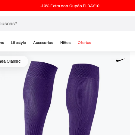
-10% Extra con Cupón FLDAY10
ns
Lifestyle
Accesorios
Niños
Ofertas
nea Classic