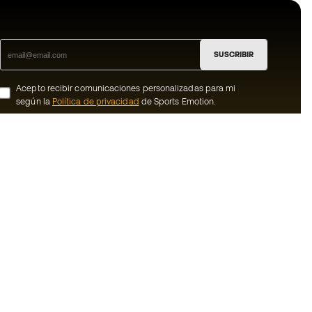
SUSCRIBIR
Acepto recibir comunicaciones personalizadas para mi
según la
Política de privacidad
de Sports Emotion.
ion
#BeTheBest
member
En Sports Emotion fomentamos una cultura
de vida deportiva orientada a lograr la
nosotros
felicidad completa del deportista, gracias
al ecosistema creado por la
generales de
especialización de cada una de las
marcas que forman parte del grupo.
ookies
Ver todas las tiendas