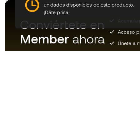
unidades disponibles de este producto.
¡Date prisa!
Conviértete en
Acumula p
Acceso pri
Member
ahora
Únete a m
Descarga ahora la app de los
locos por el material de fútbol y
disfruta de compras más
rápidas y cómodas.