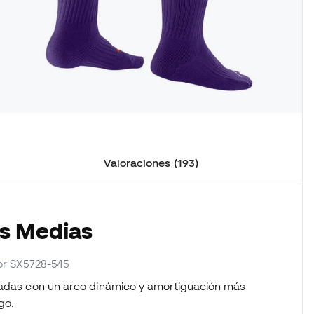
Valoraciones (193)
as Medias
dor SX5728-545
eñadas con un arco dinámico y amortiguación más
go.