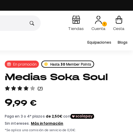
Tiendas
Cuenta
Cesta
Equipaciones
Blogs
En promoción
Hasta
30
Member Points
Medias Soka Soul
(
7
)
9
,
99
€