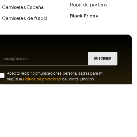
Ropa de portero
Camisetas España
Black Friday
Camisetas de fútbol
SUSCRIBIR
Acepto recibir comunicaciones personalizadas para mi
según la
Política de privacidad
de Sports Emotion.
ion
#BeTheBest
member
En Sports Emotion fomentamos una cultura
de vida deportiva orientada a lograr la