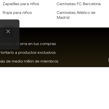
Zapatillas para niños
Camisetas FC Barcelona
Ropa para niños
Camisetas Atlético de
Madrid
untos y ahorra en tus compras
oritario a productos exclusivos
ás de medio millón de miembros
¿Te ayudamos?
Fútbol Emot
Atención al cliente
Comunidad 