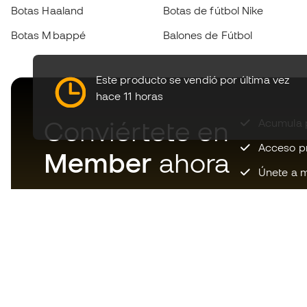
Botas Haaland
Botas de fútbol Nike
Botas Mbappé
Balones de Fútbol
Este producto se vendió por última vez
hace 11 horas
Conviértete en
Acumula p
Acceso pri
Member
ahora
Únete a m
Descarga ahora la app de los
locos por el material de fútbol y
disfruta de compras más