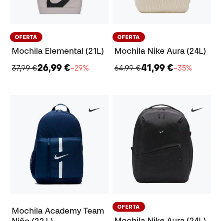
OFERTA
OFERTA
Mochila Elemental (21L)
Mochila Nike Aura (24L)
26,99 €
41,99 €
37,99 €
−29%
64,99 €
−35%
OFERTA
Mochila Academy Team
Mochila Nike Aura (24L)
Niño (22 L)