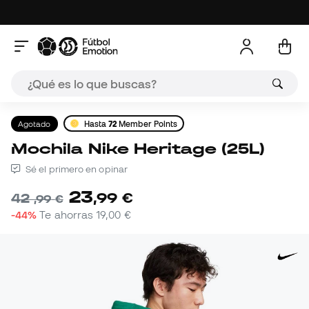
Agotado
Hasta
72
Member Points
Mochila Nike Heritage (25L)
Sé el primero en opinar
23
,
99
€
42
,
99
€
-44%
Te ahorras
19,00 €