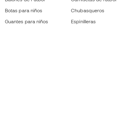
Botas para niños
Chubasqueros
Guantes para niños
Espinilleras
Zapatillas para niños
Ropa de portero
Ropa para niños
Black Friday
Guantes de portero
Conviértete en
Member
ahora
Acumula puntos y ahorra en tus compras
Acceso prioritario a productos exclusivos
Únete a más de medio millón de miembros