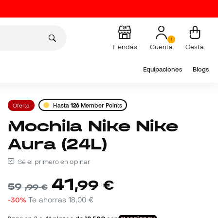
Tiendas
Cuenta
Cesta
Equipaciones
Blogs
Oferta
Hasta
126
Member Points
Mochila Nike Nike
Aura (24L)
Sé el primero en opinar
41
,
99
€
59
,
99
€
-30%
Te ahorras
18,00 €