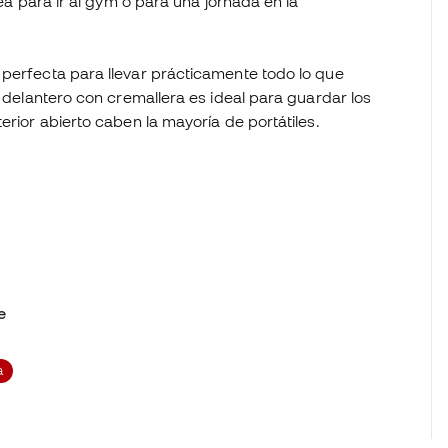
sea para ir al gym o para una jornada en la
 perfecta para llevar prácticamente todo lo que
o delantero con cremallera es ideal para guardar los
erior abierto caben la mayoría de portátiles.
e
a