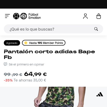
Agotado
Hasta
195
Member Points
Pantalón corto adidas Bape
Fb
Sé el primero en opinar
64
,
99
€
99
,
99
€
-35%
Te ahorras
35,00 €