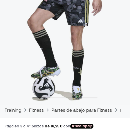
Training
Fitness
Partes de abajo para Fitness
Pant