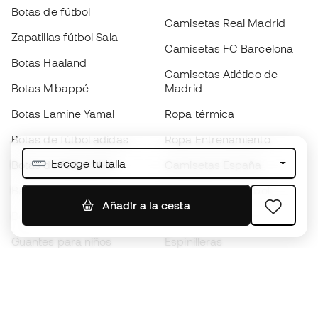
Botas de fútbol
Camisetas Real Madrid
Zapatillas fútbol Sala
Camisetas FC Barcelona
Botas Haaland
Camisetas Atlético de
Botas Mbappé
Madrid
Botas Lamine Yamal
Ropa térmica
Botas de fútbol adidas
Ropa Entrenamiento
Escoge tu talla
Botas de fútbol Nike
Camisetas España
Balones de Fútbol
Camisetas de fútbol
Añadir a la cesta
Botas para niños
Chubasqueros
Guantes para niños
Espinilleras
Zapatillas para niños
Ropa de portero
Ropa para niños
Black Friday