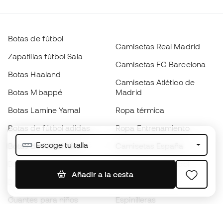
Botas de fútbol
Camisetas Real Madrid
Zapatillas fútbol Sala
Camisetas FC Barcelona
Botas Haaland
Camisetas Atlético de
Botas Mbappé
Madrid
Botas Lamine Yamal
Ropa térmica
Botas de fútbol adidas
Ropa Entrenamiento
Escoge tu talla
Botas de fútbol Nike
Camisetas España
Balones de Fútbol
Camisetas de fútbol
Añadir a la cesta
Botas para niños
Chubasqueros
Guantes para niños
Espinilleras
Zapatillas para niños
Ropa de portero