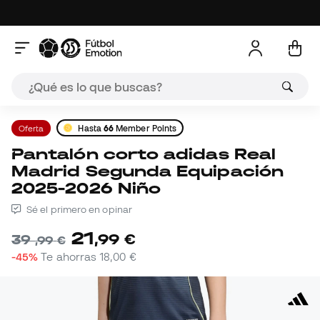
Oferta
Hasta
66
Member Points
Pantalón corto adidas Real
Madrid Segunda Equipación
2025-2026 Niño
Sé el primero en opinar
21
,
99
€
39
,
99
€
-45%
Te ahorras
18,00 €