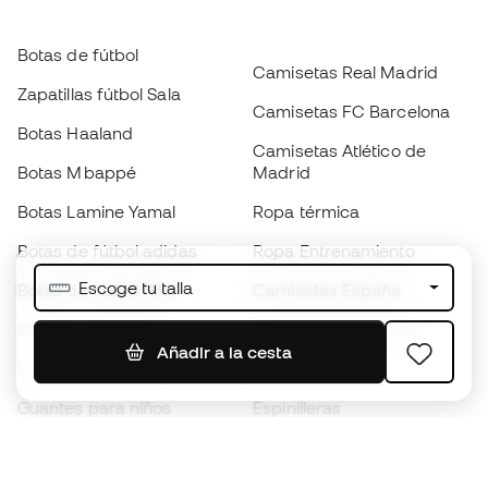
Botas de fútbol
Camisetas Real Madrid
Zapatillas fútbol Sala
Camisetas FC Barcelona
Botas Haaland
Camisetas Atlético de
Botas Mbappé
Madrid
Botas Lamine Yamal
Ropa térmica
Botas de fútbol adidas
Ropa Entrenamiento
Escoge tu talla
Botas de fútbol Nike
Camisetas España
Balones de Fútbol
Camisetas de fútbol
Añadir a la cesta
Botas para niños
Chubasqueros
Guantes para niños
Espinilleras
Zapatillas para niños
Ropa de portero
Ropa para niños
Black Friday