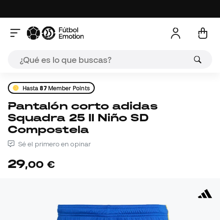
Hasta
87
Member Points
Pantalón corto adidas
Squadra 25 II Niño SD
Compostela
Sé el primero en opinar
29
,
00
€