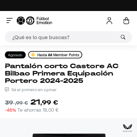
Agotado
Hasta
66
Member Points
Pantalón corto Castore AC
Bilbao Primera Equipación
Portero 2024-2025
Sé el primero en opinar
21
,
99
€
39
,
99
€
-45%
Te ahorras
18,00 €