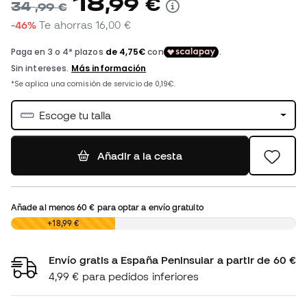
18
,
99
€
34
,
99
€
-46%
Te ahorras
16,00 €
Escoge tu talla
Añadir a la cesta
Añade al menos
60 €
para optar a envío gratuito
0,00 €
+18,99 €
Envío gratis a España Peninsular a partir de 60 €
4,99 € para pedidos inferiores