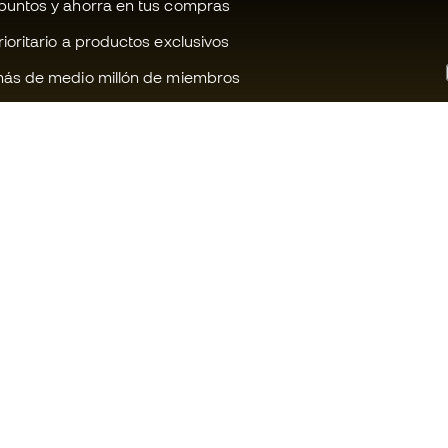
untos y ahorra en tus compras
oritario a productos exclusivos
ás de medio millón de miembros
¿Te ayudamos?
Fútbol Emot
Atención al cliente
Comunidad 
Cambios y devoluciones
Trabaja con 
Guia de material de fútbol
Condiciones 
contratación
Equivalencia de tallas de botas
Política de c
Compliance
Politica de p
Canal de denuncias