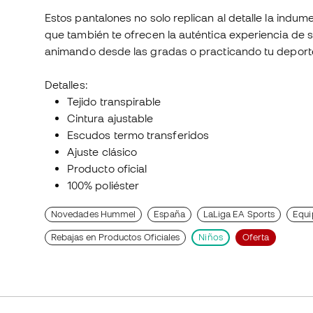
Estos pantalones no solo replican al detalle la indum
que también te ofrecen la auténtica experiencia de 
animando desde las gradas o practicando tu deporte
Detalles:
Tejido transpirable
Cintura ajustable
Escudos termo transferidos
Ajuste clásico
Producto oficial
100% poliéster
Novedades Hummel
España
LaLiga EA Sports
Equi
Rebajas en Productos Oficiales
Niños
Oferta