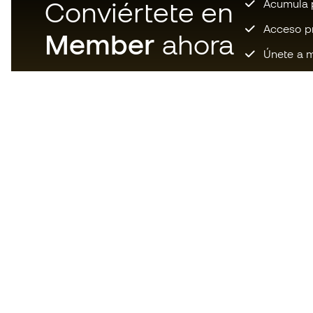
Conviértete en
Acumula p
Acceso pri
Member
ahora
Únete a m
Descarga ahora la app de los
locos por el material de fútbol y
disfruta de compras más
rápidas y cómodas.