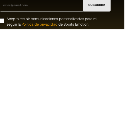
SUSCRIBIR
Acepto recibir comunicaciones personalizadas para mi
según la
Política de privacidad
de Sports Emotion.
ion
#BeTheBest
member
En Sports Emotion fomentamos una cultura
de vida deportiva orientada a lograr la
nosotros
felicidad completa del deportista, gracias
al ecosistema creado por la
generales de
especialización de cada una de las
marcas que forman parte del grupo.
ookies
Ver todas las tiendas
rivacidad
Basketball Emotion