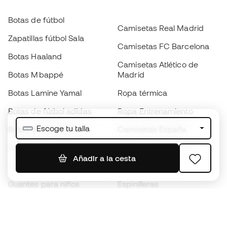
Botas de fútbol
Camisetas Real Madrid
Zapatillas fútbol Sala
Camisetas FC Barcelona
Botas Haaland
Camisetas Atlético de
Botas Mbappé
Madrid
Botas Lamine Yamal
Ropa térmica
Botas de fútbol adidas
Ropa Entrenamiento
Escoge tu talla
Botas de fútbol Nike
Camisetas España
Balones de Fútbol
Camisetas de fútbol
Añadir a la cesta
Botas para niños
Chubasqueros
Guantes para niños
Espinilleras
Zapatillas para niños
Ropa de portero
Ropa para niños
Black Friday