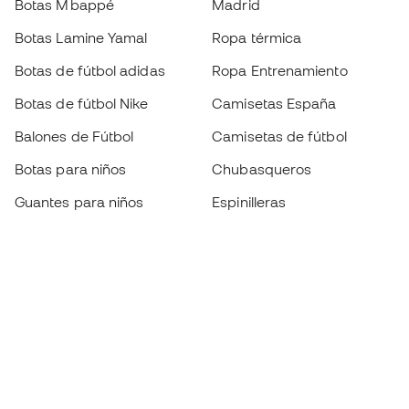
Botas Mbappé
Madrid
Botas Lamine Yamal
Ropa térmica
Botas de fútbol adidas
Ropa Entrenamiento
Botas de fútbol Nike
Camisetas España
Balones de Fútbol
Camisetas de fútbol
Botas para niños
Chubasqueros
Guantes para niños
Espinilleras
Zapatillas para niños
Ropa de portero
Ropa para niños
Black Friday
Guantes de portero
Conviértete en
Member
ahora