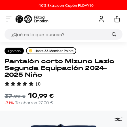
-10% Extra con Cupón FLDAY10
Agotado
Hasta
33
Member Points
Pantalón corto Mizuno Lazio
Segunda Equipación 2024-
2025 Niño
(
1
)
10
,
99
€
37
,
99
€
-71%
Te ahorras
27,00 €