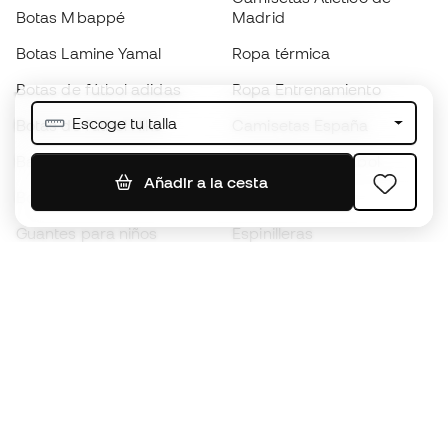
Botas Mbappé
Madrid
Botas Lamine Yamal
Ropa térmica
Botas de fútbol adidas
Ropa Entrenamiento
Escoge tu talla
Botas de fútbol Nike
Camisetas España
Balones de Fútbol
Camisetas de fútbol
Añadir a la cesta
Botas para niños
Chubasqueros
Guantes para niños
Espinilleras
Zapatillas para niños
Ropa de portero
Ropa para niños
Black Friday
Guantes de portero
Conviértete en