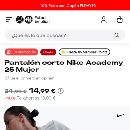
-10% Extra con Cupón FLDAY10
En promoción
Oferta
Hasta
45
Member Points
Pantalón corto Nike Academy
25 Mujer
Sé el primero en opinar
14
,
99
€
24
,
99
€
-40%
Te ahorras
10,00 €