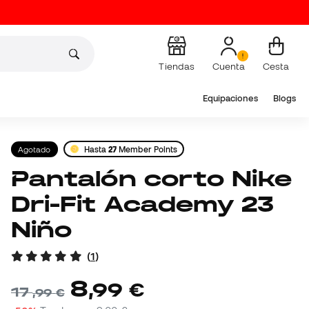
Tiendas
Cuenta
Cesta
Equipaciones
Blogs
Agotado
Hasta
27
Member Points
Pantalón corto Nike
Dri-Fit Academy 23
Niño
(
1
)
8
,
99
€
17
,
99
€