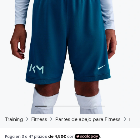
Training
Fitness
Partes de abajo para Fitness
Pant