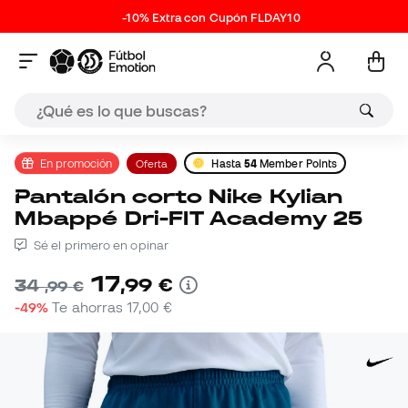
-10% Extra con Cupón FLDAY10
En promoción
Oferta
Hasta
54
Member Points
Pantalón corto Nike Kylian
Mbappé Dri-FIT Academy 25
Sé el primero en opinar
17
,
99
€
34
,
99
€
-49%
Te ahorras
17,00 €