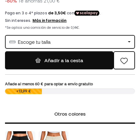
-60%
Te ahorras
21,00 €
Escoge tu talla
Añadir a la cesta
Añade al menos
60 €
para optar a envío gratuito
0,00 €
+13,99 €
Otros colores