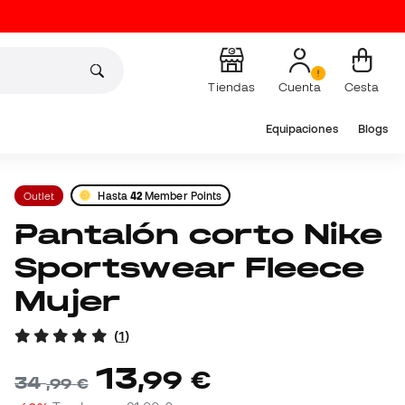
Tiendas
Cuenta
Cesta
Equipaciones
Blogs
Outlet
Hasta
42
Member Points
Pantalón corto Nike
Sportswear Fleece
Mujer
(
1
)
13
,
99
€
34
,
99
€