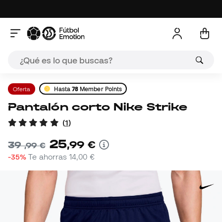
Oferta
Hasta
78
Member Points
Pantalón corto Nike Strike
(
1
)
25
,
99
€
39
,
99
€
-35%
Te ahorras
14,00 €