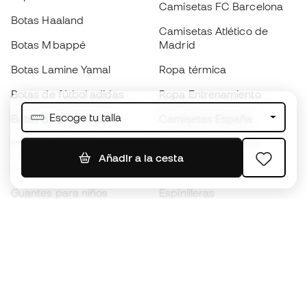
Camisetas FC Barcelona
Botas Haaland
Camisetas Atlético de
Botas Mbappé
Madrid
Botas Lamine Yamal
Ropa térmica
Botas de fútbol adidas
Ropa Entrenamiento
Escoge tu talla
Botas de fútbol Nike
Camisetas España
Balones de Fútbol
Camisetas de fútbol
Añadir a la cesta
Botas para niños
Chubasqueros
Guantes para niños
Espinilleras
Zapatillas para niños
Ropa de portero
Ropa para niños
Black Friday
Guantes de portero