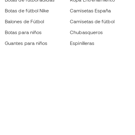
Botas de fútbol Nike
Camisetas España
Balones de Fútbol
Camisetas de fútbol
Botas para niños
Chubasqueros
Guantes para niños
Espinilleras
Zapatillas para niños
Ropa de portero
Ropa para niños
Black Friday
Guantes de portero
Conviértete en
Member
ahora
Acumula puntos y ahorra en tus compras