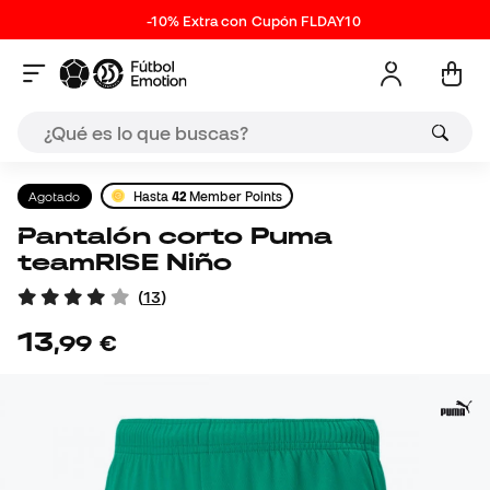
-10% Extra con Cupón FLDAY10
Agotado
Hasta
42
Member Points
Pantalón corto Puma
teamRISE Niño
(
13
)
13
,
99
€