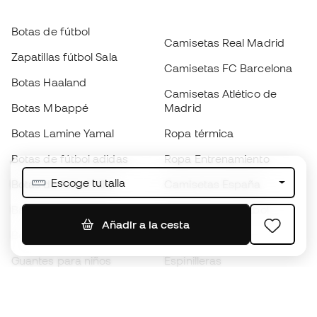
Botas de fútbol
Camisetas Real Madrid
Zapatillas fútbol Sala
Camisetas FC Barcelona
Botas Haaland
Camisetas Atlético de
Botas Mbappé
Madrid
Botas Lamine Yamal
Ropa térmica
Botas de fútbol adidas
Ropa Entrenamiento
Escoge tu talla
Botas de fútbol Nike
Camisetas España
Balones de Fútbol
Camisetas de fútbol
Añadir a la cesta
Botas para niños
Chubasqueros
Guantes para niños
Espinilleras
Zapatillas para niños
Ropa de portero
Ropa para niños
Black Friday