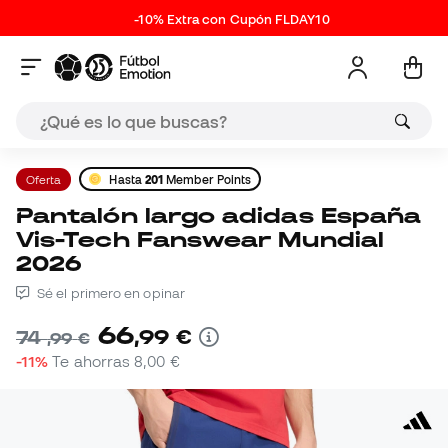
-10% Extra con Cupón FLDAY10
Oferta
Hasta
201
Member Points
Pantalón largo adidas España
Vis-Tech Fanswear Mundial
2026
Sé el primero en opinar
66
,
99
€
74
,
99
€
-11%
Te ahorras
8,00 €