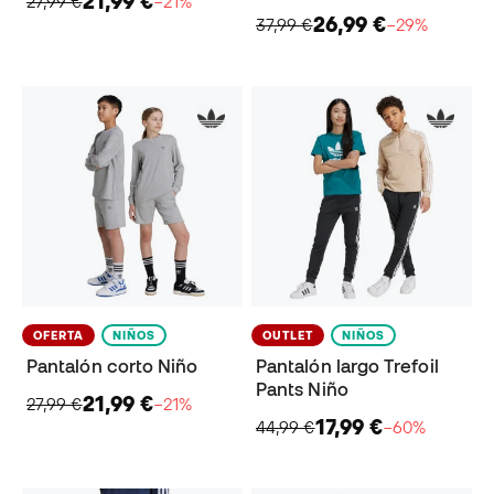
21,99 €
27,99 €
−21%
26,99 €
37,99 €
−29%
OFERTA
NIÑOS
OUTLET
NIÑOS
Pantalón corto Niño
Pantalón largo Trefoil
Pants Niño
21,99 €
27,99 €
−21%
17,99 €
44,99 €
−60%