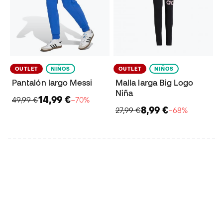
OUTLET
NIÑOS
OUTLET
NIÑOS
Pantalón largo Messi
Malla larga Big Logo
Niña
14,99 €
49,99 €
−70%
8,99 €
27,99 €
−68%