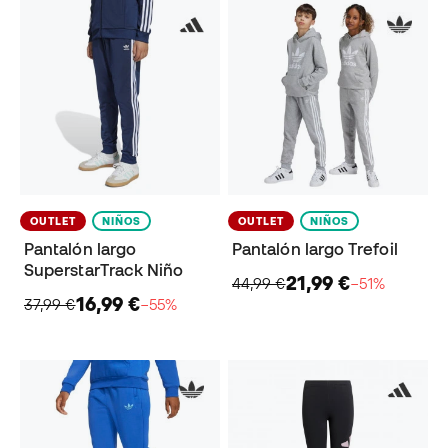
OUTLET
NIÑOS
OUTLET
NIÑOS
Pantalón largo
Pantalón largo Trefoil
SuperstarTrack Niño
21,99 €
44,99 €
−51%
16,99 €
37,99 €
−55%