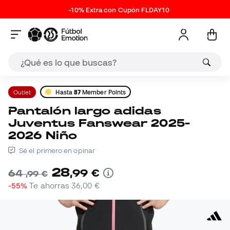
-10% Extra con Cupón FLDAY10
Outlet
Hasta
87
Member Points
Pantalón largo adidas
Juventus Fanswear 2025-
2026 Niño
Sé el primero en opinar
28
,
99
€
64
,
99
€
-55%
Te ahorras
36,00 €