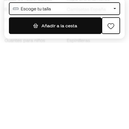
Escoge tu talla
Botas de fútbol Nike
Camisetas España
Balones de Fútbol
Camisetas de fútbol
Añadir a la cesta
Botas para niños
Chubasqueros
Guantes para niños
Espinilleras
Zapatillas para niños
Ropa de portero
Ropa para niños
Black Friday
Guantes de portero
Conviértete en
Member
ahora
Acumula puntos y ahorra en tus compras